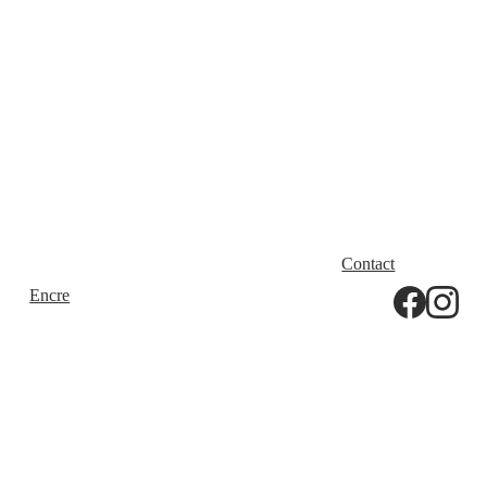
Contact
Tarif 
Encre
Papier
Installatio
Blog
Expo Été 
Ns
2026