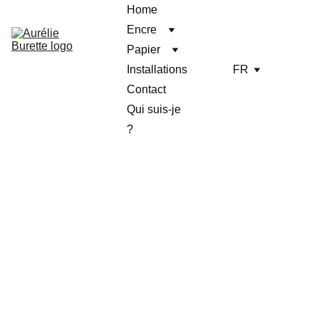
Home
Encre
Papier
Installations
FR
Contact
Qui suis-je 
?
Chapeau Magique
Une sculpture lumineuse est disponible. 
Elle est vendue électrifiée avec câble, 
douille en céramique et ampoule : prête à 