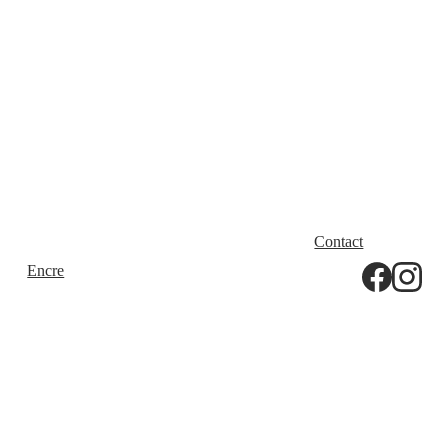
Fernande
Coming soon
Contact
Tarif 
Encre
Papier
Installatio
Blog
Expo Été 
Ns
2026