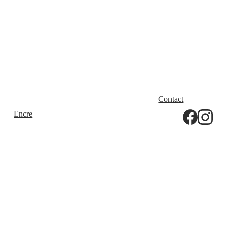
Contact
Tarif 
Encre
Papier
Installatio
Blog
Expo Été 
Ns
2026