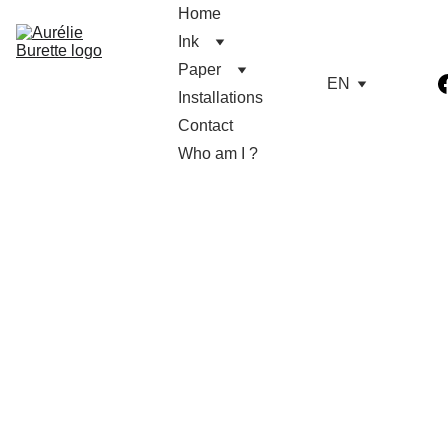
Home
Ink
Paper
EN
Installations
Contact
Who am I ?
Mermaids
Escale à Sète 2024